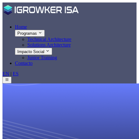
Home
Programas
Technical Architecture
Solutions Architecture
Impacto Social
Junior Training
Contacto
EN
|
ES